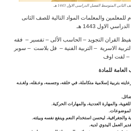
لثانى المتوسط الفصل الدراسى الاول 1443 هـ
للمعلمين والمعلمات المواد التالية للصف الثانى
اسي الاول 1443 هـ
فيظ القران التجويد – الحاسب الألى
– تفسير
– فقه
لتربية الاسرية – التربية الفنية – فل بلاست – سوبر
– لفت اوف
 العامة للمادة
يته بتربية إسلامية متكاملة، في خلقه، وجسمه، وعـقله، ولغـتـه
ضائل
.
لغوية، والمهارة العددية، والمهارات الحركية
.
الموضوعات
.
ية والجغرافية، ليحسن استخدام النعم وينفع نفسه وبيئته
.
قدير العمل اليدوي لديه
.