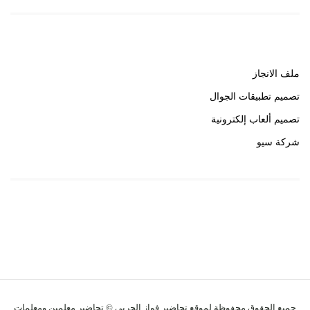
روابط هامة
ملف الانجاز
تصميم تطبيقات الجوال
تصميم ألعاب إلكترونية
شركة سيو
روابط هامة
خبير سيو
جميع الحقوق محفوظة لموقع تحاضير فواز الحربي © تحاضير معلمين ومعلمات