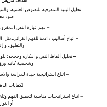
اهداف تدريس ماد
تحليل البنية الـمعرفية للنصوص العلمية، والبن
ضوء معا
– فهم عبارة النص الـمقروء 
– اتباع أساليب داعمة للفهم القرائي،مثل:
والتعليق، و إع
– تحليل ألفاظ النص و أفكاره وحججه؛ للو
وشخصية كاتبه ورؤي
– اتباع استراتيجية جيدة للدراسة والاست
الكفايات الذهن
– اتباع استراتيجيات مناسبة لتعميق الفهم وتل
أو التوز