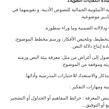
ة الكفايات اللغوية1
ية الأسلوبية الجمالية للنصوص الأدبية، و تقويمهما في
يـير موضوعية.
ودلالاته الضمنية وما وراء سطوره.
 التخطيط، وتلخيص الأفكار، ورسم مخطط الموضوع،
ادة إنتاج دلالة النص .
صول إلى أغراض من مثل: معرفة بيئة النص وزمنه
ته وموقفه من الموضوع .
ذكار والاستعداد للاختبارات المدرسية وأدائها.
ية ومهارات التفكير :
خيص المعرفة : خرائط المفاهيم أو الجداول أو التشجير
يع أو التوفيق…