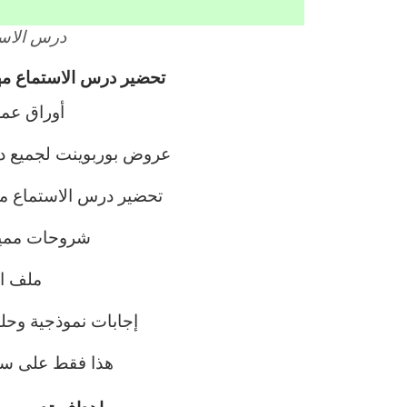
درس الاست
تحضير درس الاستماع مها
أوراق عم
عروض بوربوينت لجميع در
تحضير درس الاستماع مها
شروحات مميز
ملف ان
إجابات نموذجية وحلو
هذا فقط على سب