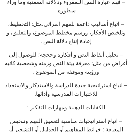
– فهم عبارة النص الـمقروء ودلالاته الضمنية وما وراء
سطوره.
– اتباع أساليب داعمة للفهم القرائي،مثل: التخطيط،
وتلخيص الأفكار، ورسم مخطط الموضوع، والتعليق، و
إعادة إنتاج دلالة النص .
– تحليل ألفاظ النص و أفكاره وحججه؛ للوصول إلى
أغراض من مثل: معرفة بيئة النص وزمنه وشخصية كاتبه
ورؤيته وموقفه من الموضوع .
– اتباع استراتيجية جيدة للدراسة والاستذكار والاستعداد
للاختبارات المدرسية وأدائها.
الكفايات الذهنية ومهارات التفكير :
– اتباع استراتيجيات مناسبة لتعميق الفهم وتلخيص
المعرفة : خرائط المفاهيم أو الجداول أو التشجير أو