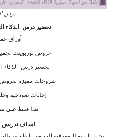
درس الذ
تحضير درس الذكاء الت
أوراق عم
عروض بوربوينت لجميع 
تحضير درس الذكاء ال
شروحات مميزة لعروض بو
إجابات نموذجية وحلو
هذا فقط على سب
اهداف تدريس ماد
تحليل البنية الـمعرفية للنصوص العلمية، والبن