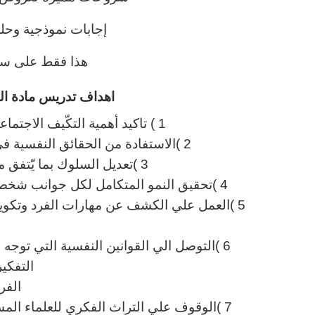
إجابات نموذجية وحلو
هذا فقط على سب
اهداف تدريس مادة الد
1 ) تاكيد أهمية التكّيف الاجتماعي والتاثير المتبادل بين الفرد والمجتمع.
2 )الاستفادة من الحقائق النفسية في مجال الحياة العملية و في حل المشكلات.
3 )تعديل السلوك بما يّتفق مع متطلبات المجتمع ومصلحة الفرد.
4 )تحقيق النمو المتكامل لكل جوانب شخصية الفرد الجسمية والوجدانية والعقلية والاجتماعية.
5 )العمل علي الكشف عن مهارات الفرد وتكوينها
6 )التوصل الي القوانين النفسية التي توجه
التفكير
الفر
7 )الوقوف علي التراث الفكري للعلماء ال