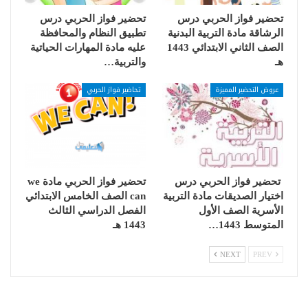
تحضير فواز الحربي درس
تحضير فواز الحربي درس
الرشاقة مادة التربية البدنية
تطبيق النظام والمحافظة
الصف الثاني الابتدائي 1443
عليه مادة المهارات الحياتية
هـ
والتربية…
عروض التحضير المميزة
تحاضير فواز الحربي
تحضير فواز الحربي درس
تحضير فواز الحربي مادة we
اختيار الصديقات مادة التربية
can الصف الخامس الابتدائي
الأسرية الصف الأول
الفصل الدراسي الثالث
المتوسط 1443…
1443 هـ
NEXT
PREV