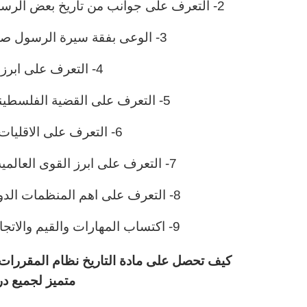
2- التعرف على جوانب من تاريخ بعض الرسل والانبياء عليهم السلام للعظه والعبره من سيرتهم
3- الوعى بفقة سيرة الرسول صلى الله عليه وسلم واتخاذه اسواه حسنة
4- التعرف على ابرز الاثنينات المؤثرة فى العالم
5- التعرف على القضية الفلسطينيةوموقف المملكة العربية السعودية منها
6- التعرف على الاقليات المسلمة فى العالم ومشكلاتها
7- التعرف على ابرز القوى العالمية المعاصرة وتأثيرها على الاثنيينات الدولية
8- التعرف على اهم المنظمات الدولية والاسلامية والعربية فى الوقت الحاضر
9- اكتساب المهارات والقيم والاتجاهات الايجابية التى تضمنتها وحدات المقرر
كيف تحصل على مادة التاريخ نظام المقررات 
متميز لجميع در