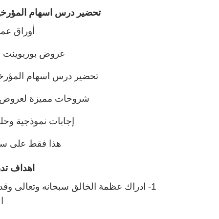
تحضير درس اسهام المؤرخي
أوراق عم
عروض بوربوينت لج
تحضير درس اسهام المؤرخي
شروحات مميزة لعروض بو
إجابات نموذجية وحلو
هذا فقط على سب
اهداف تدر
1- ادراك عظمة الخالق سبحانه وتعالى وقدرت
ا