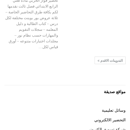
تحضير فواز الحربي مادة لغتي
الرابع الابتدائي فصل ثالث نقدمها
لكم بكافة طرق التحاضير الخاصة –
ثلاثة عروض بور بوينت مختلفة لكل
درس – كتاب الطالبة و دليل
المعلمه – سجلات التقويم
والمهارات حسب نظام نور –
مجلدات اختبارات متنوعه – أورق
قياس لكل…
التدوينات الاقدم
مواقع صديقة
وسائل تعليمية
التحضير الالكتروني
شركة تسويق الكتروني