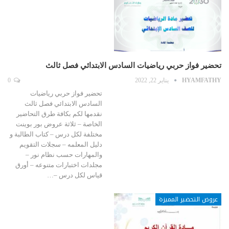
تحضير فواز حربي رياضيات السادس الابتدائي فصل ثالث
HYAMFATHY
يناير 22, 2022
0
تحضير فواز حربي رياضيات
السادس الابتدائي فصل ثالث
نقدمها لكم بكافة طرق التحاضير
الخاصة – ثلاثة عروض بور بوينت
مختلفة لكل درس – كتاب الطالبة و
دليل المعلمه – سجلات التقويم
والمهارات حسب نظام نور –
مجلدات اختبارات متنوعه – أورق
قياس لكل درس –…
عروض التحضير المميزة