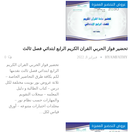
عروض التحضير المميزة
تحضير فواز الحربي القران الكريم الرابع ابتدائي فصل ثالث
HYAMFATHY
فبراير 8, 2022
0
تحضير فواز الحربي القران الكريم
الرابع ابتدائي فصل ثالث نقدمها
لكم بكافة طرق التحاضير الخاصة –
ثلاثة عروض بور بوينت مختلفة لكل
درس – كتاب الطالبة و دليل
المعلمه – سجلات التقويم
والمهارات حسب نظام نور –
مجلدات اختبارات متنوعه – أورق
قياس لكل…
عروض التحضير المميزة