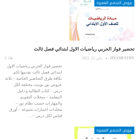
عروض التحضير المميزة
تحضير فواز الحربي رياضيات الاول ابتدائي فصل ثالث
HYAMFATHY
يناير 12, 2022
0
تحضير فواز الحربي رياضيات الاول
ابتدائي فصل ثالث نقدمها لكم
بكافة طرق التحاضير الخاصة – ثلاثة
عروض بور بوينت مختلفة لكل
درس – كتاب الطالبة و دليل
المعلمه – سجلات التقويم
والمهارات حسب نظام نور –
مجلدات اختبارات متنوعه – أورق
قياس لكل درس –…
عروض التحضير المميزة